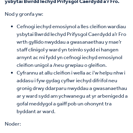
ysbytai Bwrdd Iechyd Prifysgol Caerdydd a’r Fro.
Nod y gronfa yw:
Cefnogi iechyd emosiynol a lles cleifion wardiau
ysbytai Bwrdd Iechyd Prifysgol Caerdydd a’r Fro
wrth gyllido nwyddau a gwasanaethau y mae’r
staff clinigol y ward yn teimlo sydd ei hangen
arnynt ac mi fydd yn cefnogi iechyd emosiynol
cleifion unigol a /neu grwpiau o gleifion.
Cyfrannu at allu cleifion i wella ac i’w helpu nhw i
addasu i fyw gydag cyflwr iechyd difrifol neu
gronig drwy ddarparu nwyddau a gwasanaethau
ar y ward sydd am ychwanegu at yr arbenigedd a
gofal meddygol a gaiff pob un ohonynt tra
byddant ar ward.
Noder: