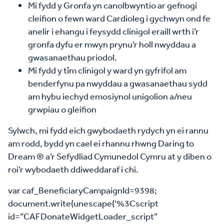
Mi fydd y Gronfa yn canolbwyntio ar gefnogi
cleifion o fewn ward Cardioleg i gychwyn ond fe
anelir i ehangu i feysydd clinigol eraill wrth i’r
gronfa dyfu er mwyn prynu’r holl nwyddau a
gwasanaethau priodol.
Mi fydd y tîm clinigol y ward yn gyfrifol am
benderfynu pa nwyddau a gwasanaethau sydd
am hybu iechyd emosiynol unigolion a/neu
grwpiau o gleifion
Sylwch, mi fydd eich gwybodaeth rydych yn ei rannu
am rodd, bydd yn cael ei rhannu rhwng Daring to
Dream ® a’r Sefydliad Cymunedol Cymru at y diben o
roi’r wybodaeth ddiweddaraf i chi.
var caf_BeneficiaryCampaignId=9398;
document.write(unescape(‘%3Cscript
id=”CAFDonateWidgetLoader_script”