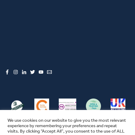
Facebook
Instagram
LinkedIn
Twitter
YouTube
Email
We use cookies on our website to give you the most relevant
experience by remembering your preferences and repeat
visits. By clicking “Accept All”, you consent to the use of ALL