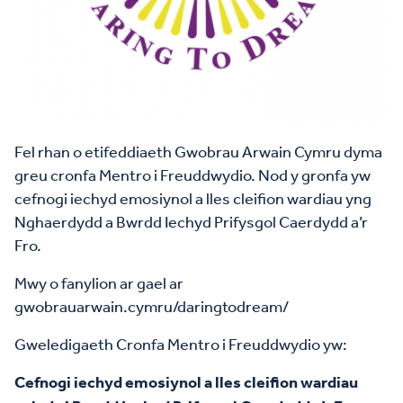
Fel rhan o etifeddiaeth Gwobrau Arwain Cymru dyma
greu cronfa Mentro i Freuddwydio. Nod y gronfa yw
cefnogi iechyd emosiynol a lles cleifion wardiau yng
Nghaerdydd a Bwrdd Iechyd Prifysgol Caerdydd a’r
Fro.
Mwy o fanylion ar gael ar
gwobrauarwain.cymru/daringtodream/
Gweledigaeth Cronfa Mentro i Freuddwydio yw:
Cefnogi iechyd emosiynol a lles cleifion wardiau