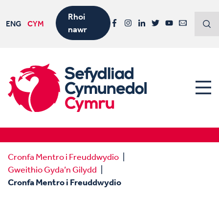
Rhoi
ENG
CYM
nawr
Facebook
Instagram
LinkedIn
Twitter
YouTube
Email
Cronfa Mentro i Freuddwydio
Gweithio Gyda’n Gilydd
Cronfa Mentro i Freuddwydio