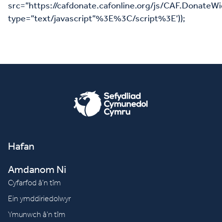
src=”https://cafdonate.cafonline.org/js/CAF.DonateWi
type=”text/javascript”%3E%3C/script%3E’));
Hafan
Amdanom Ni
Cyfarfod â’n tîm
Ein ymddiriedolwyr
Ymunwch â’n tîm