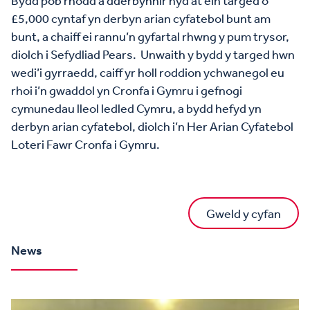
£5,000 cyntaf yn derbyn arian cyfatebol bunt am
bunt, a chaiff ei rannu’n gyfartal rhwng y pum trysor,
diolch i Sefydliad Pears. Unwaith y bydd y targed hwn
wedi’i gyrraedd, caiff yr holl roddion ychwanegol eu
rhoi i’n gwaddol yn Cronfa i Gymru i gefnogi
cymunedau lleol ledled Cymru, a bydd hefyd yn
derbyn arian cyfatebol, diolch i’n Her Arian Cyfatebol
Loteri Fawr Cronfa i Gymru.
Gweld y cyfan
News