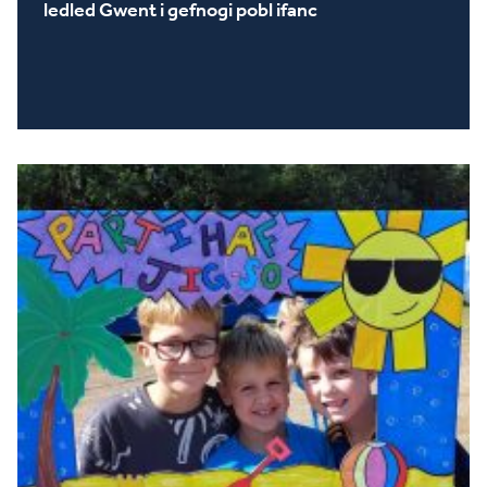
ledled Gwent i gefnogi pobl ifanc