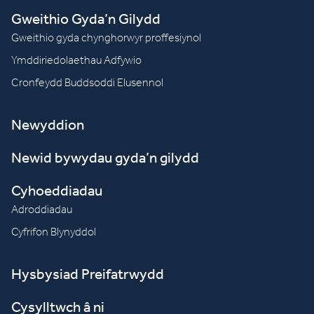
Gweithio Gyda’n Gilydd
Gweithio gyda chynghorwyr proffesiynol
Ymddiriedolaethau Adfywio
Cronfeydd Buddsoddi Elusennol
Newyddion
Newid bywydau gyda’n gilydd
Cyhoeddiadau
Adroddiadau
Cyfrifon Blynyddol
Hysbysiad Preifatrwydd
Cysylltwch â ni