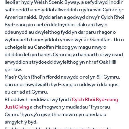
lleoli ar hyd y Welsh Scenic Byway, a sefydlwyd i nodi’r
safleoedd hanesyddol allweddol o gyfnewid Cymreig-
Americanaidd. Bydd arian a godwyd drwy’r Cylch Rhoi
Byd-eang yn cael ei ddefnyddio i dalu am fwy o
ddeunyddiau dwyieithog fydd yn darparu rhagor o
wybodaeth hanesyddol i ymwelwyr â’r Ganolfan. Un o
uchelgeisiau Canolfan Madog yw magu mwy o
ddiddordeb yn hanes Cymreig y rhanbarth drwy osod
arwyddion strydoedd dwyieithog yn nhref Oak Hill
gerllaw.
Mae’r Cylch Rhoi’n ffordd newydd o roi yn ôl i Gymru,
gan uno rhwydwaith byd-eang o roddwyr i ddangos
eu cariad at Gymru.
Rhoddwch heddiw drwy fynd i
Cylch Rhoi Byd-eang
JustGiving
a chefnogwch y mudiadau ‘Trysorau
Cymru’ hyn sy’n gweithio mewn cymunedau o
amgylch y byd.
Bydd pob rhodd a dderbynnir hyd at ein targed o