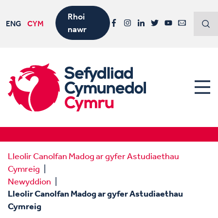
Rhoi
ENG
CYM
nawr
Facebook
Instagram
LinkedIn
Twitter
YouTube
Email
Lleolir Canolfan Madog ar gyfer Astudiaethau
Cymreig
Newyddion
Lleolir Canolfan Madog ar gyfer Astudiaethau
Cymreig