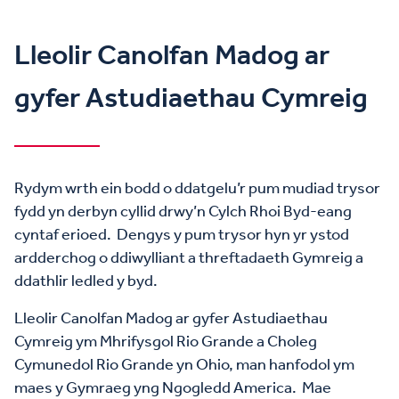
Lleolir Canolfan Madog ar
gyfer Astudiaethau Cymreig
Rydym wrth ein bodd o ddatgelu’r pum mudiad trysor
fydd yn derbyn cyllid drwy’n Cylch Rhoi Byd-eang
cyntaf erioed. Dengys y pum trysor hyn yr ystod
ardderchog o ddiwylliant a threftadaeth Gymreig a
ddathlir ledled y byd.
Lleolir Canolfan Madog ar gyfer Astudiaethau
Cymreig ym Mhrifysgol Rio Grande a Choleg
Cymunedol Rio Grande yn Ohio, man hanfodol ym
maes y Gymraeg yng Ngogledd America. Mae