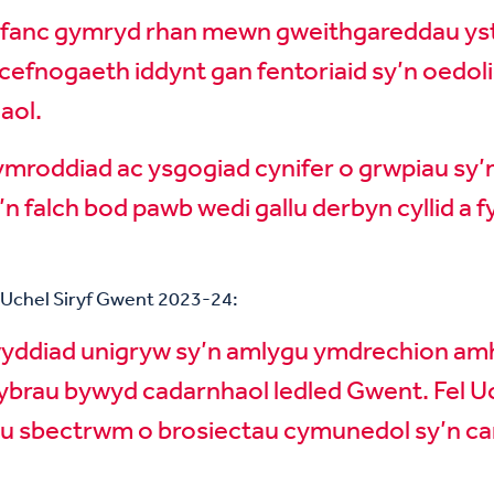
 ifanc gymryd rhan mewn gweithgareddau ysty
efnogaeth iddynt gan fentoriaid sy’n oedoli
aol.
roddiad ac ysgogiad cynifer o grwpiau sy’n 
n falch bod pawb wedi gallu derbyn cyllid a f
 Uchel Siryf Gwent 2023-24:
wyddiad unigryw sy’n amlygu ymdrechion amh
ybrau bywyd cadarnhaol ledled Gwent. Fel Uc
lu sbectrwm o brosiectau cymunedol sy’n ca