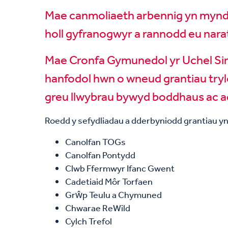
Mae canmoliaeth arbennig yn mynd i’r
holl gyfranogwyr a rannodd eu narat
Mae Cronfa Gymunedol yr Uchel Siry
hanfodol hwn o wneud grantiau trylo
greu llwybrau bywyd boddhaus ac ad
Roedd y sefydliadau a dderbyniodd grantiau yn
Canolfan TOGs
Canolfan Pontydd
Clwb Ffermwyr Ifanc Gwent
Cadetiaid Môr Torfaen
Grŵp Teulu a Chymuned
Chwarae ReWild
Cylch Trefol