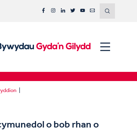
Facebook
Instagram
LinkedIn
Twitter
YouTube
Email
yddion
 cymunedol o bob rhan o