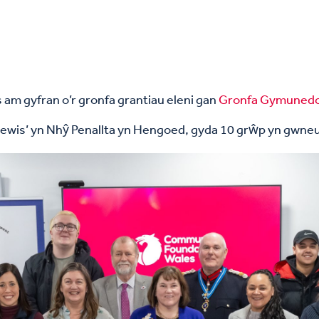
am gyfran o’r gronfa grantiau eleni gan
Gronfa Gymunedol
Dewis’ yn Nhŷ Penallta yn Hengoed, gyda 10 grŵp yn gwneud