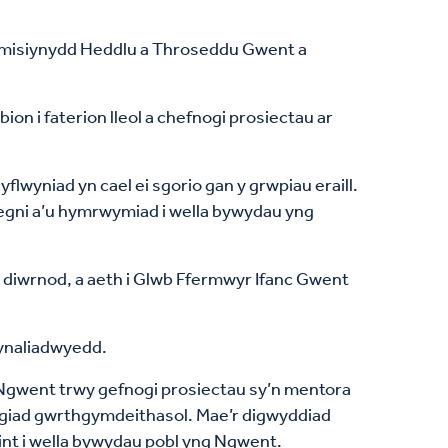
Comisiynydd Heddlu a Throseddu Gwent a
ion i faterion lleol a chefnogi prosiectau ar
wyniad yn cael ei sgorio gan y grwpiau eraill.
hegni a’u hymrwymiad i wella bywydau yng
 y diwrnod, a aeth i Glwb Ffermwyr Ifanc Gwent
cynaliadwyedd.
Ngwent trwy gefnogi prosiectau sy’n mentora
dygiad gwrthgymdeithasol. Mae’r digwyddiad
nt i wella bywydau pobl yng Ngwent.