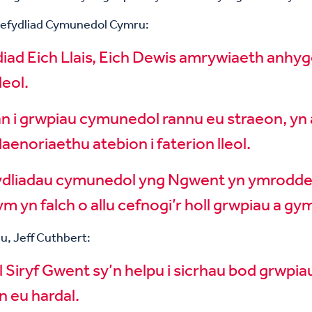
Sefydliad Cymunedol Cymru:
ad Eich Llais, Eich Dewis amrywiaeth anhygoe
eol.
n i grwpiau cymunedol rannu eu straeon, yn a
aenoriaethu atebion i faterion lleol.
ydliadau cymunedol yng Ngwent yn ymrodde
 yn falch o allu cefnogi’r holl grwpiau a gy
, Jeff Cuthbert:
 Siryf Gwent sy’n helpu i sicrhau bod grwpia
yn eu hardal.