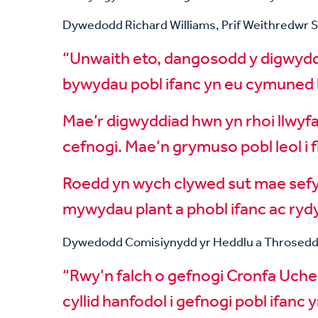
Dywedodd Richard Williams, Prif Weithredwr 
“Unwaith eto, dangosodd y digwyddi
bywydau pobl ifanc yn eu cymuned l
Mae’r digwyddiad hwn yn rhoi llwyfa
cefnogi. Mae’n grymuso pobl leol i fl
Roedd yn wych clywed sut mae sef
mywydau plant a phobl ifanc ac rydym
Dywedodd Comisiynydd yr Heddlu a Throseddu
“Rwy’n falch o gefnogi Cronfa Uchel
cyllid hanfodol i gefnogi pobl ifanc 