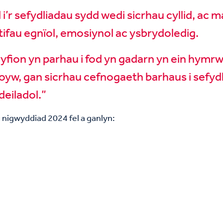
 sefydliadau sydd wedi sicrhau cyllid, ac ma
ifau egnïol, emosiynol ac ysbrydoledig.
fion yn parhau i fod yn gadarn yn ein hymrwy
yw, gan sicrhau cefnogaeth barhaus i sefydl
eiladol.”
 nigwyddiad 2024 fel a ganlyn: