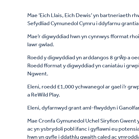
Mae ‘Eich Llais, Eich Dewis’ yn bartneriaet
Sefydliad Cymunedol Cymru i ddyfarnu grantia
Mae’r digwyddiad hwn yn cynnwys fformat rhoi gr
lawr gwlad.
Roedd y digwyddiad yn arddangos 8 grŵp a oedd 
Roedd fformat y digwyddiad yn caniatáu i grwp
Ngwent.
Eleni, roedd £1,000 ychwanegol ar gael i’r grw
a ReWild Play.
Eleni, dyfarnwyd grant aml-flwyddyn i Ganolfan
Mae Cronfa Gymunedol Uchel Siryfion Gwent y
ac yn ysbrydoli pobl ifanc i gyflawni eu pote
hwn yn gyfle i ddathlu gwaith caled ac ymrod