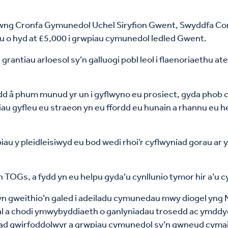
h rhwng Cronfa Gymunedol Uchel Siryfion Gwent, Swyddfa 
u o hyd at £5,000 i grwpiau cymunedol ledled Gwent.
antiau arloesol sy’n galluogi pobl leol i flaenoriaethu ateb
â phum munud yr un i gyflwyno eu prosiect, gyda phob cyfl
iau gyfleu eu straeon yn eu ffordd eu hunain a rhannu eu 
piau y pleidleisiwyd eu bod wedi rhoi’r cyflwyniad gorau ar
 TOGs, a fydd yn eu helpu gyda’u cynllunio tymor hir a’u 
n gweithio’n galed i adeiladu cymunedau mwy diogel yng 
nsial a chodi ymwybyddiaeth o ganlyniadau trosedd ac ymd
diad gwirfoddolwyr a grwpiau cymunedol sy’n gwneud cymai