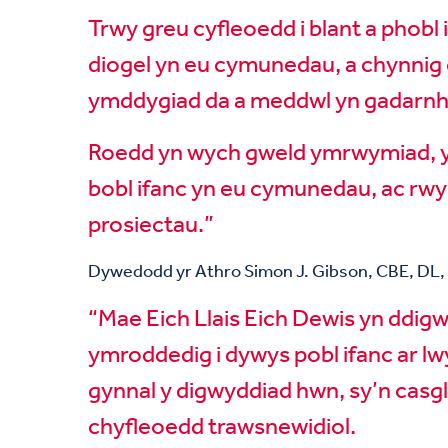
Trwy greu cyfleoedd i blant a phobl
diogel yn eu cymunedau, a chynnig c
ymddygiad da a meddwl yn gadarnh
Roedd yn wych gweld ymrwymiad, ym
bobl ifanc yn eu cymunedau, ac rwy’
prosiectau.”
Dywedodd yr Athro Simon J. Gibson, CBE, DL,
“Mae Eich Llais Eich Dewis yn ddig
ymroddedig i dywys pobl ifanc ar lw
gynnal y digwyddiad hwn, sy’n casg
chyfleoedd trawsnewidiol.