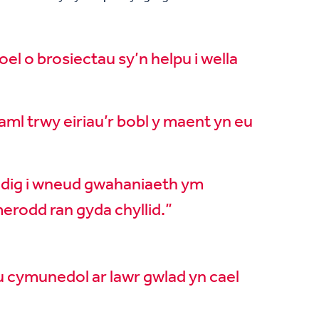
l o brosiectau sy’n helpu i wella
ml trwy eiriau’r bobl y maent yn eu
dig i wneud gwahaniaeth ym
merodd ran gyda chyllid.”
u cymunedol ar lawr gwlad yn cael