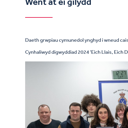
Went at ei gilydd
Daeth grwpiau cymunedol ynghyd i wneud cais 
Cynhaliwyd digwyddiad 2024 ‘Eich Llais, Eich 