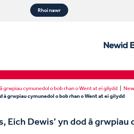
Rhoi nawr
 â grwpiau cymunedol o bob rhan o Went at ei gilydd
New
od â grwpiau cymunedol o bob rhan o Went at ei gilydd
s, Eich Dewis’ yn dod â grwpiau