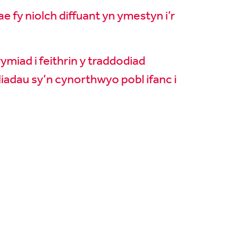
e fy niolch diffuant yn ymestyn i’r
miad i feithrin y traddodiad
iadau sy’n cynorthwyo pobl ifanc i