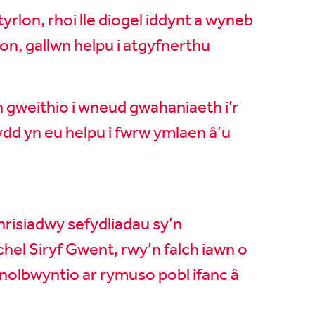
rlon, rhoi lle diogel iddynt a wyneb
on, gallwn helpu i atgyfnerthu
gweithio i wneud gwahaniaeth i’r
ydd yn eu helpu i fwrw ymlaen â’u
risiadwy sefydliadau sy’n
hel Siryf Gwent, rwy’n falch iawn o
nolbwyntio ar rymuso pobl ifanc â