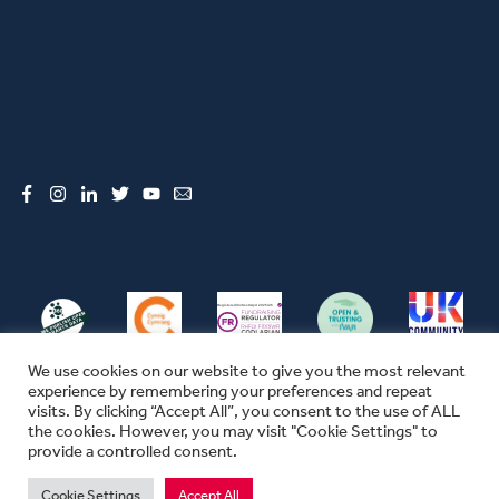
Facebook
Instagram
LinkedIn
Twitter
YouTube
Email
We use cookies on our website to give you the most relevant
experience by remembering your preferences and repeat
visits. By clicking “Accept All”, you consent to the use of ALL
the cookies. However, you may visit "Cookie Settings" to
© CFW 2026 ALL RIGHTS RESERVED
provide a controlled consent.
SEFYDLIAD CYMUNEDOL CYMRU YW ENW MASNACHU THE COMMUNITY
FOUNDATION IN WALES
Cookie Settings
Accept All