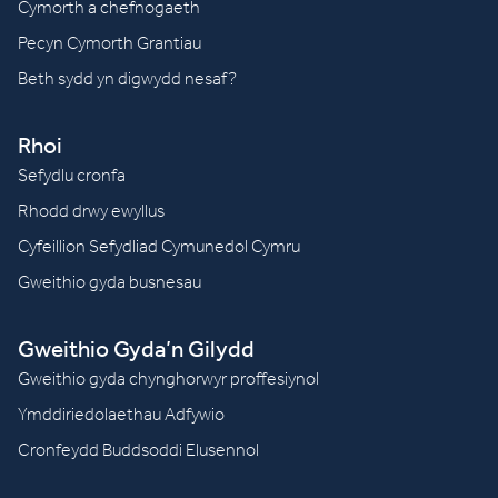
Cymorth a chefnogaeth
Pecyn Cymorth Grantiau
Beth sydd yn digwydd nesaf?
Rhoi
Sefydlu cronfa
Rhodd drwy ewyllus
Cyfeillion Sefydliad Cymunedol Cymru
Gweithio gyda busnesau
Gweithio Gyda’n Gilydd
Gweithio gyda chynghorwyr proffesiynol
Ymddiriedolaethau Adfywio
Cronfeydd Buddsoddi Elusennol