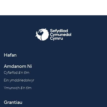
Hafan
Amdanom Ni
Cyfarfod â’n tîm
Ein ymddiriedolwyr
Ymunwch â’n tîm
Grantiau