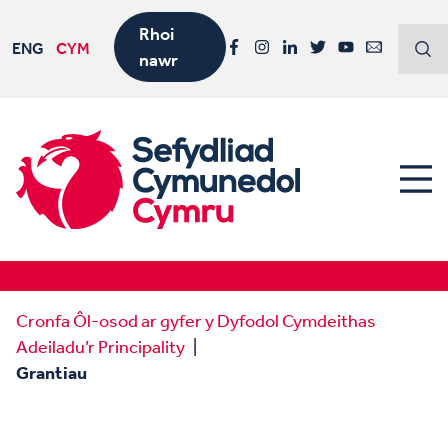
Rhoi
ENG
CYM
nawr
Facebook
Instagram
LinkedIn
Twitter
YouTube
Email
Cronfa Ôl-osod ar gyfer y Dyfodol Cymdeithas
Adeiladu’r Principality
Grantiau