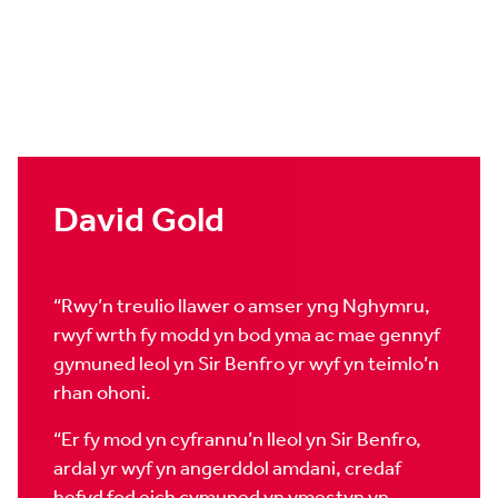
David Gold
“Rwy’n treulio llawer o amser yng Nghymru,
rwyf wrth fy modd yn bod yma ac mae gennyf
gymuned leol yn Sir Benfro yr wyf yn teimlo’n
rhan ohoni.
“Er fy mod yn cyfrannu’n lleol yn Sir Benfro,
ardal yr wyf yn angerddol amdani, credaf
hefyd fod eich cymuned yn ymestyn yn