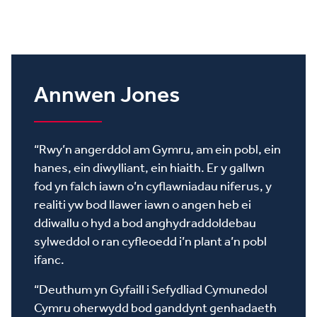
Annwen Jones
“Rwy’n angerddol am Gymru, am ein pobl, ein
hanes, ein diwylliant, ein hiaith. Er y gallwn
fod yn falch iawn o’n cyflawniadau niferus, y
realiti yw bod llawer iawn o angen heb ei
ddiwallu o hyd a bod anghydraddoldebau
sylweddol o ran cyfleoedd i’n plant a’n pobl
ifanc.
“Deuthum yn Gyfaill i Sefydliad Cymunedol
Cymru oherwydd bod ganddynt genhadaeth