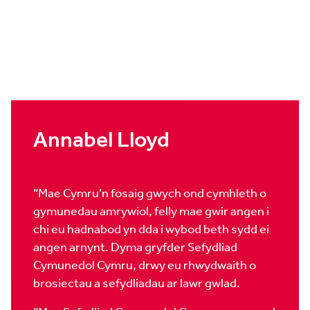
Annabel Lloyd
“Mae Cymru’n fosaig gwych ond cymhleth o
gymunedau amrywiol, felly mae gwir angen i
chi eu hadnabod yn dda i wybod beth sydd ei
angen arnynt. Dyma gryfder Sefydliad
Cymunedol Cymru, drwy eu rhwydwaith o
brosiectau a sefydliadau ar lawr gwlad.