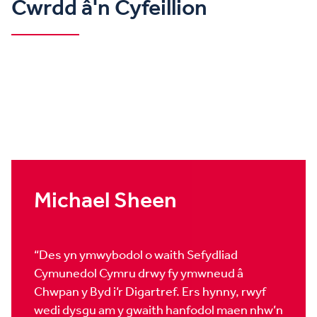
Cwrdd â'n Cyfeillion
Michael Sheen
“Des yn ymwybodol o waith Sefydliad
Cymunedol Cymru drwy fy ymwneud â
Chwpan y Byd i’r Digartref. Ers hynny, rwyf
wedi dysgu am y gwaith hanfodol maen nhw’n