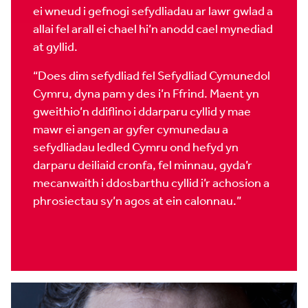
ei wneud i gefnogi sefydliadau ar lawr gwlad a
allai fel arall ei chael hi’n anodd cael mynediad
at gyllid.
“Does dim sefydliad fel Sefydliad Cymunedol
Cymru, dyna pam y des i’n Ffrind. Maent yn
gweithio’n ddiflino i ddarparu cyllid y mae
mawr ei angen ar gyfer cymunedau a
sefydliadau ledled Cymru ond hefyd yn
darparu deiliaid cronfa, fel minnau, gyda’r
mecanwaith i ddosbarthu cyllid i’r achosion a
phrosiectau sy’n agos at ein calonnau.”