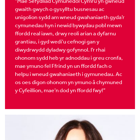
“Mae Sefydliad Cymunedol Cymru yn gwneud
gwaith gwych o gysylltu busnesau ac
unigolion sydd am wneud gwahaniaeth gyda’r
cymunedau hyn i newid bywydau pobl mewn
ffordd real iawn, drwy reoli arian a dyfarnu
grantiau, i gyd wedi’u cefnogi gan y
diwydrwydd dyladwy gofynnol. I’r rhai
ohonom sydd heb yr adnoddau i greu cronfa,
mae ymuno fel Ffrind yn un ffordd fach o
helpu i wneud gwahaniaeth i gymunedau. Ac
os oes digon ohonom yn ymuno â chymuned
y Cyfeillion, mae’n dod yn ffordd fwy!”