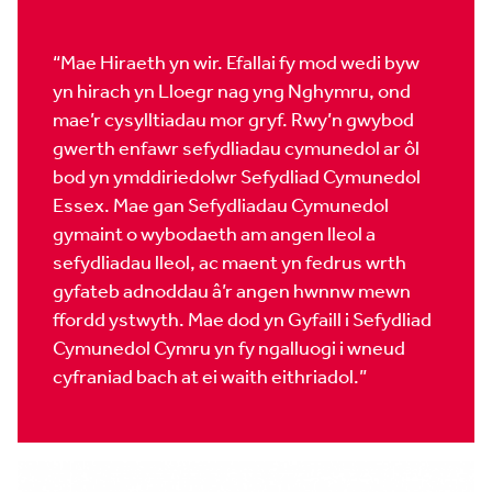
“Mae Hiraeth yn wir. Efallai fy mod wedi byw
yn hirach yn Lloegr nag yng Nghymru, ond
mae’r cysylltiadau mor gryf. Rwy’n gwybod
gwerth enfawr sefydliadau cymunedol ar ôl
bod yn ymddiriedolwr Sefydliad Cymunedol
Essex. Mae gan Sefydliadau Cymunedol
gymaint o wybodaeth am angen lleol a
sefydliadau lleol, ac maent yn fedrus wrth
gyfateb adnoddau â’r angen hwnnw mewn
ffordd ystwyth. Mae dod yn Gyfaill i Sefydliad
Cymunedol Cymru yn fy ngalluogi i wneud
cyfraniad bach at ei waith eithriadol.”