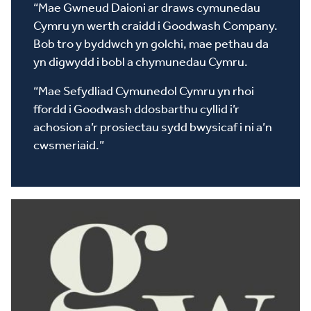
“Mae Gwneud Daioni ar draws cymunedau
Cymru yn werth craidd i Goodwash Company.
Bob tro y byddwch yn golchi, mae pethau da
yn digwydd i bobl a chymunedau Cymru.
“Mae Sefydliad Cymunedol Cymru yn rhoi
ffordd i Goodwash ddosbarthu cyllid i’r
achosion a’r prosiectau sydd bwysicaf i ni a’n
cwsmeriaid.”