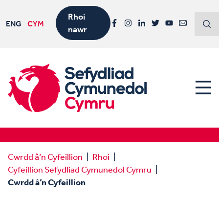
Rhoi
ENG
CYM
nawr
Facebook
Instagram
LinkedIn
Twitter
YouTube
Email
Cwrdd â’n Cyfeillion
Rhoi
Cyfeillion Sefydliad Cymunedol Cymru
Cwrdd â’n Cyfeillion