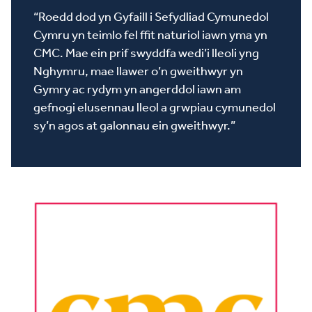
“Roedd dod yn Gyfaill i Sefydliad Cymunedol
Cymru yn teimlo fel ffit naturiol iawn yma yn
CMC. Mae ein prif swyddfa wedi’i lleoli yng
Nghymru, mae llawer o’n gweithwyr yn
Gymry ac rydym yn angerddol iawn am
gefnogi elusennau lleol a grwpiau cymunedol
sy’n agos at galonnau ein gweithwyr.”