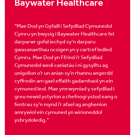
Baywater Healthcare
“Mae Dod yn Gyfaill i Sefydliad Cymunedol
Cymru yn bwysig i Baywater Healthcare fel
darparwr gofal iechyd sy’n darparu
gwasanaethau ocsigen yn y cartref ledled
Cymru. Mae Dod yn Ffrind i’r Sefydliad
Cymunedol wedi caniatáu i ni gysylltu ag
unigolion o’r un anian sy’n rhannu angerdd
cyffredin am gael effaith gadarnhaol yn ein
cymuned leol. Mae ymrwymiad y sefydliad i
greu newid ystyrlon a chefnogi ystod eang o
fentrau sy’n mynd i’r afael ag anghenion
amrywiol ein cymuned yn wirioneddol
ysbrydoledig.”