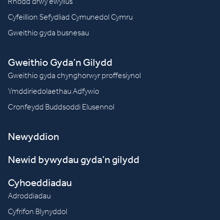
Rhodd drwy ewyllus
Cyfeillion Sefydliad Cymunedol Cymru
Gweithio gyda busnesau
Gweithio Gyda’n Gilydd
Gweithio gyda chynghorwyr proffesiynol
Ymddiriedolaethau Adfywio
Cronfeydd Buddsoddi Elusennol
Newyddion
Newid bywydau gyda’n gilydd
Cyhoeddiadau
Adroddiadau
Cyfrifon Blynyddol