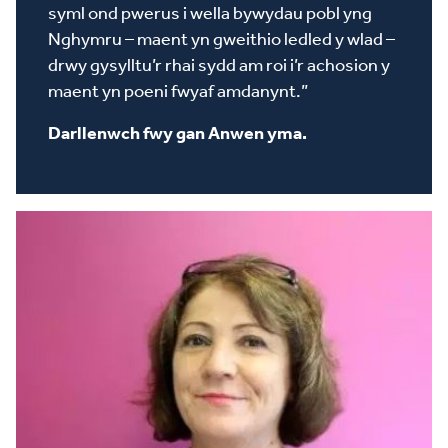
syml ond pwerus i wella bywydau pobl yng
Nghymru – maent yn gweithio ledled y wlad –
drwy gysylltu’r rhai sydd am roi i’r achosion y
maent yn poeni fwyaf amdanynt.”
Darllenwch fwy gan Anwen yma.