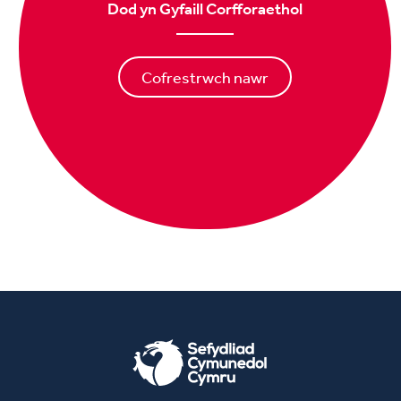
Dod yn Gyfaill Corfforaethol
Cofrestrwch nawr