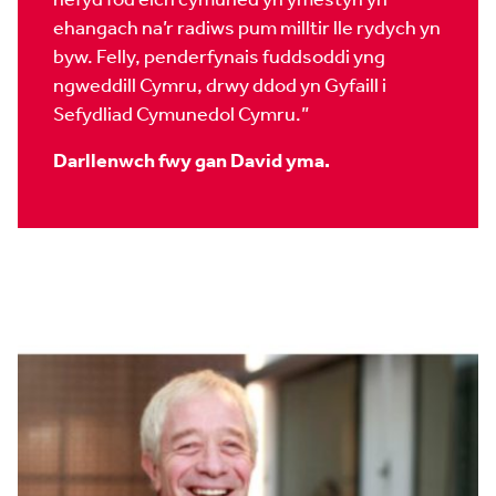
ehangach na’r radiws pum milltir lle rydych yn
byw. Felly, penderfynais fuddsoddi yng
ngweddill Cymru, drwy ddod yn Gyfaill i
Sefydliad Cymunedol Cymru.”
Darllenwch fwy gan David yma.