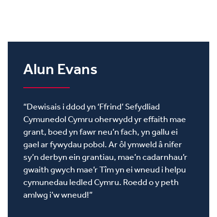
Alun Evans
“Dewisais i ddod yn ‘Ffrind’ Sefydliad
Cymunedol Cymru oherwydd yr effaith mae
grant, boed yn fawr neu’n fach, yn gallu ei
gael ar fywydau pobol. Ar ôl ymweld â nifer
sy’n derbyn ein grantiau, mae’n cadarnhau’r
gwaith gwych mae’r Tîm yn ei wneud i helpu
cymunedau ledled Cymru. Roedd o y peth
amlwg i’w wneud!”