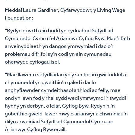
Meddai Laura Gardiner, Cyfarwyddwr, y Living Wage
Foundation:
“Rydyn ni wrth ein bodd yn cydnabod Sefydliad
Cymunedol Cymru fel Ariannwr Cyflog Byw. Mae’r fath
arweinyddiaeth yn dangos ymrwymiad i daclo’r
problemau difrifol sy’n codi yn ein cymunedau
oherwydd cyflogau isel.
“Mae llawer o sefydliadau yn y sectorau gwirfoddol a
chymunedol yn gweithio’n galed i daclo
anghyfiawnder cymdeithasol a thlodi ac felly, mae
ond yn iawn fod y rhai sydd wedi ymrwymo i’r swyddi
hynny yn derbyn, o leiaf, Gyflog Byw. Rydyn ni’n
gobeithio gweld llawer mwy o arianwyr a chwmnïau’n
dilyn arweiniad Sefydliad Cymunedol Cymru ac
Arianwyr Cyflog Byw eraill.