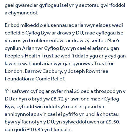
gael gwared ar gyflogau isel yn y sectorau gwirfoddol
a chymunedol.
Er bod miloedd o elusennau ac arianwyr eisoes wedi
cofleidio Cyflog Byw ar draws y DU, mae cyflogau isel
yn aros yn broblem enfawr ar draws y sector. Mae’r
cynllun Ariannwr Cyflog Byw yn cael ei ariannu gan
People’s Health Trust ac wedi’i ddatblygu ar y cyd gan
lawer o wahanol arianwyr gan gynnwys Trust for
London, Barrow Cadbury, y Joseph Rowntree
Foundation a Comic Relief.
Yr isafswm cyflog ar gyfer rhai 25 oed a throsodd yn y
DU ar hyn o bryd yw £8.72 yr awr, ond mae’r Cyflog
Byw, cyfradd wirfoddol sy’n cael ei gosod yn
annibynnol ac sy’n cael ei gyfrifo yn unol â chostau
byw sylfaenol yn y DU, yn sylweddol uwch ar £9.50,
gan godi i £10.85 yn Llundain.