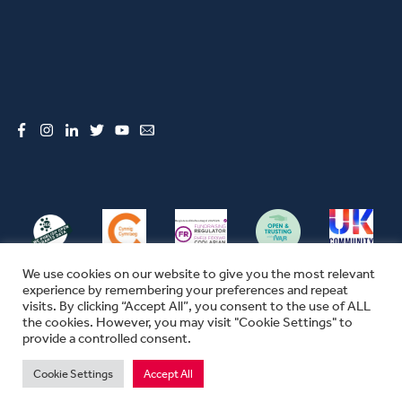
Facebook
Instagram
LinkedIn
Twitter
YouTube
Email
We use cookies on our website to give you the most relevant
experience by remembering your preferences and repeat
visits. By clicking “Accept All”, you consent to the use of ALL
the cookies. However, you may visit "Cookie Settings" to
© CFW 2026 ALL RIGHTS RESERVED
provide a controlled consent.
SEFYDLIAD CYMUNEDOL CYMRU YW ENW MASNACHU THE COMMUNITY
FOUNDATION IN WALES
Cookie Settings
Accept All
MAE SEFYDLIAD CYMUNEDOL CYMRU YN ELUSEN GOFRESTREDIG YN
LLOEGR A CHYMRU.