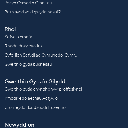
Pecyn Cymorth Grantiau
Beth sydd yn digwydd nesaf?
Rhoi
Sefydlu cronfa
Rhodd drwy ewyllus
Cyfeillion Sefydliad Cymunedol Cymru
Gweithio gyda busnesau
Gweithio Gyda’n Gilydd
Gweithio gyda chynghorwyr proffesiynol
Ymddiriedolaethau Adfywio
Cronfeydd Buddsoddi Elusennol
Newyddion