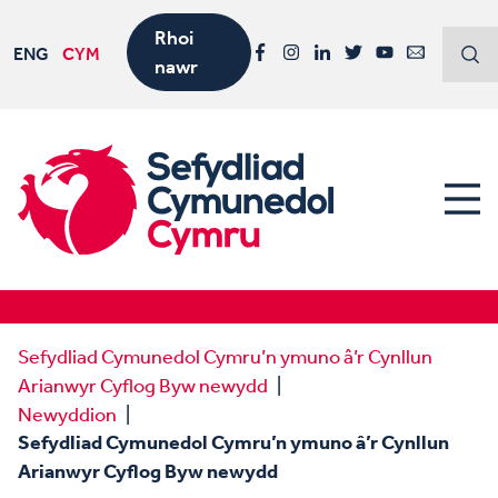
Rhoi
ENG
CYM
nawr
Facebook
Instagram
LinkedIn
Twitter
YouTube
Email
Sefydliad Cymunedol Cymru’n ymuno â’r Cynllun
Arianwyr Cyflog Byw newydd
Newyddion
Sefydliad Cymunedol Cymru’n ymuno â’r Cynllun
Arianwyr Cyflog Byw newydd