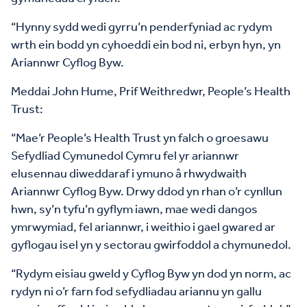
“Hynny sydd wedi gyrru’n penderfyniad ac rydym
wrth ein bodd yn cyhoeddi ein bod ni, erbyn hyn, yn
Ariannwr Cyflog Byw.
Meddai John Hume, Prif Weithredwr, People’s Health
Trust:
“Mae’r People’s Health Trust yn falch o groesawu
Sefydliad Cymunedol Cymru fel yr ariannwr
elusennau diweddaraf i ymuno â rhwydwaith
Ariannwr Cyflog Byw. Drwy ddod yn rhan o’r cynllun
hwn, sy’n tyfu’n gyflym iawn, mae wedi dangos
ymrwymiad, fel ariannwr, i weithio i gael gwared ar
gyflogau isel yn y sectorau gwirfoddol a chymunedol.
“Rydym eisiau gweld y Cyflog Byw yn dod yn norm, ac
rydyn ni o’r farn fod sefydliadau ariannu yn gallu