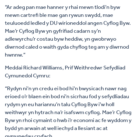
“Ar adeg pan mae hanner y rhai mewn tlodi’n byw
mewn cartrefi ble mae gan rywun swydd, mae
teuluoedd ledled y DU wirioneddol angen Cyflog Byw.
Mae’r Cyflog Byw yn gyfrifiad cadarn sy’n
adlewyrchu’r costau byw heddiw, yn gwobrwyo
diwrnod caled o waith gyda chyflog teg am y diwrnod
hwnnw.”
Meddai Richard Williams, Prif Weithredwr Sefydliad
Cymunedol Cymru:
“Rydyn ni’n yn credu ei bod hi’n bwysicach nawr nag
erioed o’r blaen ein bod ni’n sicrhau fod y sefydliadau
rydym yn eu hariannu’n talu Cyflog Byw i’w holl
weithwyr yn hytrach na’r isafswm cyflog. Mae’r Cyflog
Byw yn rhoi cymaint o hwb i’r economi ac fe wyddom y
bydd yn arwain at well iechyd a llesiant ac at
gymunedau cryfach.