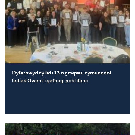
Dyfarnwyd cyllid i 13 o grwpiau cymunedol
ledled Gwent i gefnogi pobl ifanc