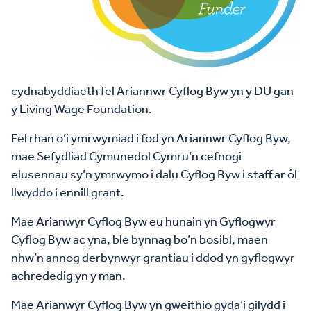
cydnabyddiaeth fel Ariannwr Cyflog Byw yn y DU gan
y Living Wage Foundation.
Fel rhan o’i ymrwymiad i fod yn Ariannwr Cyflog Byw,
mae Sefydliad Cymunedol Cymru’n cefnogi
elusennau sy’n ymrwymo i dalu Cyflog Byw i staff ar ôl
llwyddo i ennill grant.
Mae Arianwyr Cyflog Byw eu hunain yn Gyflogwyr
Cyflog Byw ac yna, ble bynnag bo’n bosibl, maen
nhw’n annog derbynwyr grantiau i ddod yn gyflogwyr
achrededig yn y man.
Mae Arianwyr Cyflog Byw yn gweithio gyda’i gilydd i