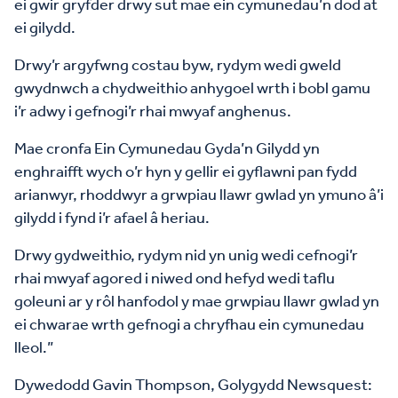
ei gwir gryfder drwy sut mae ein cymunedau’n dod at
ei gilydd.
Drwy’r argyfwng costau byw, rydym wedi gweld
gwydnwch a chydweithio anhygoel wrth i bobl gamu
i’r adwy i gefnogi’r rhai mwyaf anghenus.
Mae cronfa Ein Cymunedau Gyda’n Gilydd yn
enghraifft wych o’r hyn y gellir ei gyflawni pan fydd
arianwyr, rhoddwyr a grwpiau llawr gwlad yn ymuno â’i
gilydd i fynd i’r afael â heriau.
Drwy gydweithio, rydym nid yn unig wedi cefnogi’r
rhai mwyaf agored i niwed ond hefyd wedi taflu
goleuni ar y rôl hanfodol y mae grwpiau llawr gwlad yn
ei chwarae wrth gefnogi a chryfhau ein cymunedau
lleol.”
Dywedodd Gavin Thompson, Golygydd Newsquest: