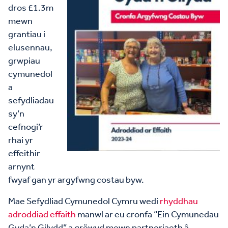
dros £1.3m
mewn
grantiau i
elusennau,
grwpiau
cymunedol
a
sefydliadau
sy’n
cefnogi’r
rhai yr
effeithir
arnynt
fwyaf gan yr argyfwng costau byw.
Mae Sefydliad Cymunedol Cymru wedi
rhyddhau
adroddiad effaith
manwl ar eu cronfa “Ein Cymunedau
Gyda’n Gilydd” a grëwyd mewn partneriaeth â