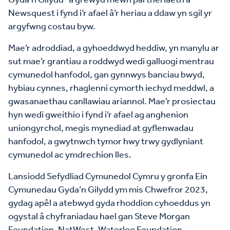
Newsquest i fynd i’r afael â’r heriau a ddaw yn sgil yr
argyfwng costau byw.
Mae’r adroddiad, a gyhoeddwyd heddiw, yn manylu ar
sut mae’r grantiau a roddwyd wedi galluogi mentrau
cymunedol hanfodol, gan gynnwys banciau bwyd,
hybiau cynnes, rhaglenni cymorth iechyd meddwl, a
gwasanaethau canllawiau ariannol. Mae’r prosiectau
hyn wedi gweithio i fynd i’r afael ag anghenion
uniongyrchol, megis mynediad at gyflenwadau
hanfodol, a gwytnwch tymor hwy trwy gydlyniant
cymunedol ac ymdrechion lles.
Lansiodd Sefydliad Cymunedol Cymru y gronfa Ein
Cymunedau Gyda’n Gilydd ym mis Chwefror 2023,
gydag apêl a atebwyd gyda rhoddion cyhoeddus yn
ogystal â chyfraniadau hael gan Steve Morgan
Foundation, NatWest, Waterloo Foundation,