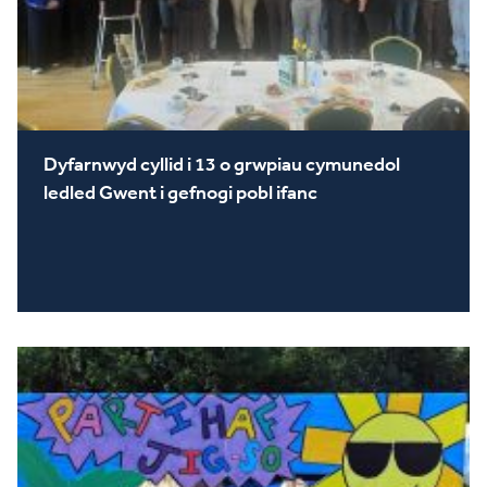
Dyfarnwyd cyllid i 13 o grwpiau cymunedol
ledled Gwent i gefnogi pobl ifanc