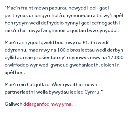
“Mae’n fraint mewn papurau newydd lleol i gael
perthynas uniongyrchol â chymunedau a thrwy’r apêl
hon rydym wedi defnyddio hynny i gael cefnogaeth i
rai o’r rhai mwyaf anghenus o gostau byw cynyddol.
Mae’n anhygoel gweld bod mwy na £1.3m wedi’i
ddyrannu, mae mwy na 100 o brosiectau wedi derbyn
cyllid ac mae prosiectau sy’n cynnwys mwy na 17,000
o wirfoddolwyr wedi gwneud gwahaniaeth, diolch i’r
apêl hon.
Mae’n ein hatgoffa o bŵer gweithio mewn
partneriaeth i wella bywydau ledled Cymru.”
Gallwch
ddarganfod mwy yma
.