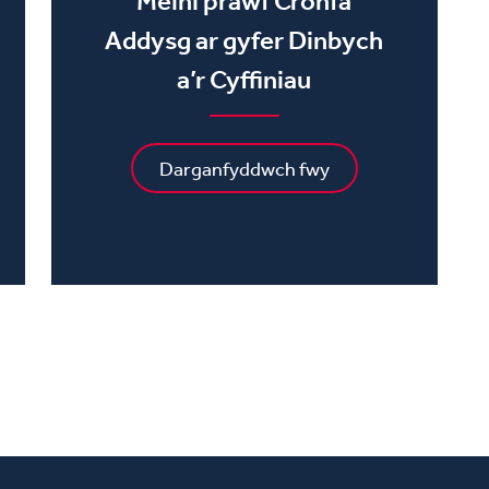
Meini prawf Cronfa
Addysg ar gyfer Dinbych
a’r Cyffiniau
Darganfyddwch fwy