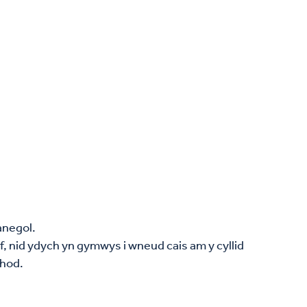
anegol.
 nid ydych yn gymwys i wneud cais am y cyllid
thod.