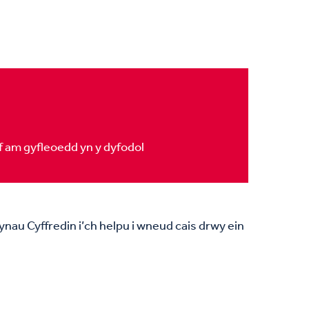
f am gyfleoedd yn y dyfodol
ynau Cyffredin i’ch helpu i wneud cais drwy ein