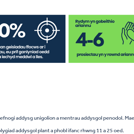
 cefnogi addysg unigolion a mentrau addysgol penodol. Mae’
lygiad addysgol plant a phobl ifanc rhwng 11 a 25 oed.