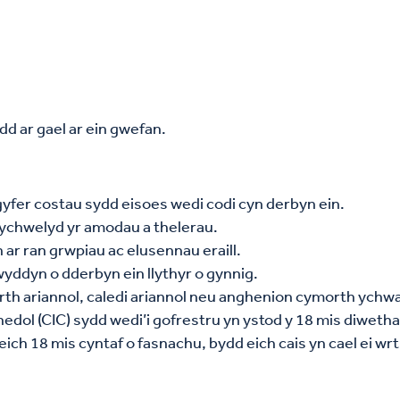
dd ar gael ar ein gwefan.
 gyfer costau sydd eisoes wedi codi cyn derbyn ein.
 dychwelyd yr amodau a thelerau.
n ar ran grwpiau ac elusennau eraill.
wyddyn o dderbyn ein llythyr o gynnig.
orth ariannol, caledi ariannol neu anghenion cymorth ychw
l (CIC) sydd wedi’i gofrestru yn ystod y 18 mis diwethaf,
ch 18 mis cyntaf o fasnachu, bydd eich cais yn cael ei wr