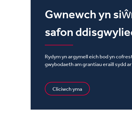
Gwnewch yn siŵr 
safon ddisgwylie
Rydym yn argymell eich bod yn cofrestr
gwybodaeth am grantiau eraill sydd ar g
Cliciwch yma