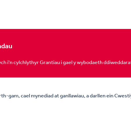
iadau
wch i'n cylchlythyr Grantiau i gael y wybodaeth ddiweddara
rth-gam, cael mynediad at ganllawiau, a darllen ein Cwesti