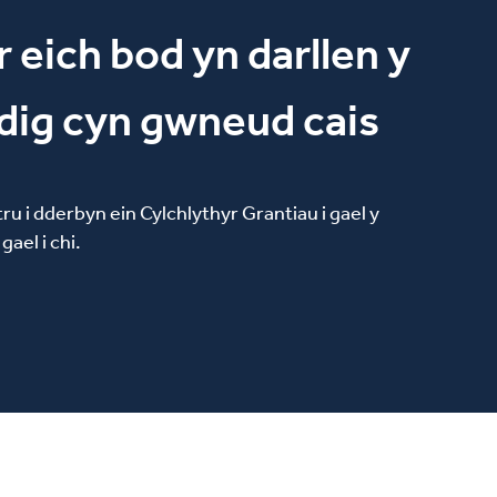
eich bod yn darllen y
dig cyn gwneud cais
u i dderbyn ein Cylchlythyr Grantiau i gael y
ael i chi.