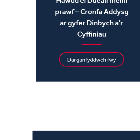
Hawdd ei Ddeall meini
prawf – Cronfa Addysg
ar gyfer Dinbych a’r
Cyffiniau
Darganfyddwch fwy