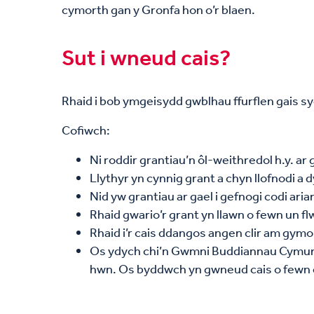
cymorth gan y Gronfa hon o’r blaen.
Sut i wneud cais?
Rhaid i bob ymgeisydd gwblhau ffurflen gais sy
Cofiwch:
Ni roddir grantiau’n ôl-weithredol h.y. ar
Llythyr yn cynnig grant a chyn llofnodi a
Nid yw grantiau ar gael i gefnogi codi aria
Rhaid gwario’r grant yn llawn o fewn un fl
Rhaid i’r cais ddangos angen clir am gym
Os ydych chi’n Gwmni Buddiannau Cymunedo
hwn. Os byddwch yn gwneud cais o fewn ei