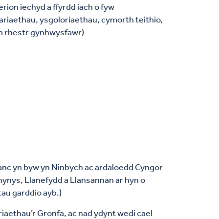
rion iechyd a ffyrdd iach o fyw
riaethau, ysgoloriaethau, cymorth teithio,
yn rhestr gynhwysfawr)
fanc yn byw yn Ninbych ac ardaloedd Cyngor
ynys, Llanefydd a Llansannan ar hyn o
ctau garddio ayb.)
iaethau’r Gronfa, ac nad ydynt wedi cael