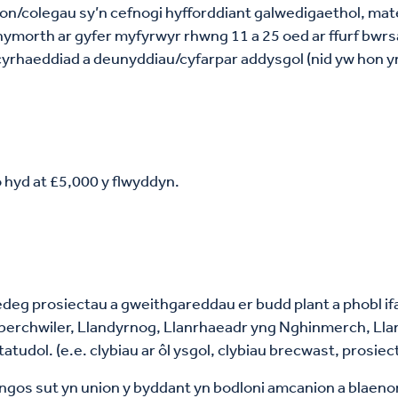
on/colegau sy’n cefnogi hyfforddiant galwedigaethol, mate
morth ar gyfer myfyrwyr rhwng 11 a 25 oed ar ffurf bwrsa
 cyrhaeddiad a deunyddiau/cyfarpar addysgol (nid yw hon 
 hyd at £5,000 y flwyddyn.
edeg prosiectau a gweithgareddau er budd plant a phobl i
berchwiler, Llandyrnog, Llanrhaeadr yng Nghinmerch, Llan
tatudol. (e.e. clybiau ar ôl ysgol, clybiau brecwast, prosie
angos sut yn union y byddant yn bodloni amcanion a blaenor