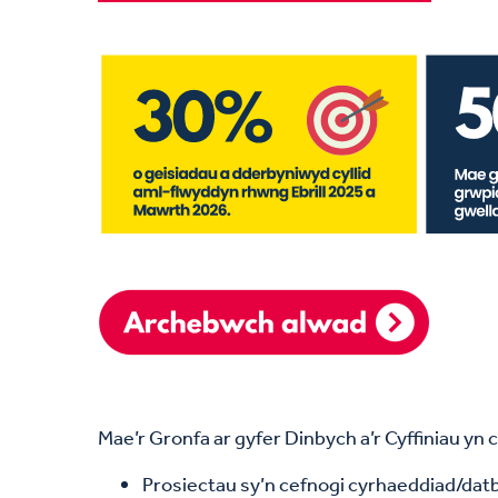
Mae’r Gronfa ar gyfer Dinbych a’r Cyffiniau yn
Prosiectau sy’n cefnogi cyrhaeddiad/datb