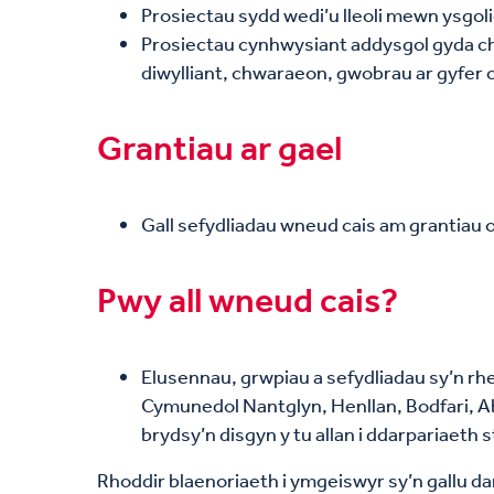
Prosiectau sydd wedi’u lleoli mewn ysgoli
Prosiectau cynhwysiant addysgol gyda chy
diwylliant, chwaraeon, gwobrau ar gyfer
Grantiau ar gael
Gall sefydliadau wneud cais am grantiau o
Pwy all wneud cais?
Elusennau, grwpiau a sefydliadau sy’n rh
Cymunedol Nantglyn, Henllan, Bodfari, A
brydsy’n disgyn y tu allan i ddarpariaeth s
Rhoddir blaenoriaeth i ymgeiswyr sy’n gallu d