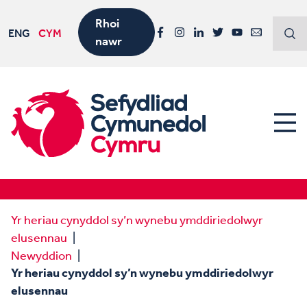
Rhoi
ENG
CYM
nawr
Facebook
Instagram
LinkedIn
Twitter
YouTube
Email
Yr heriau cynyddol sy’n wynebu ymddiriedolwyr
elusennau
Newyddion
Yr heriau cynyddol sy’n wynebu ymddiriedolwyr
elusennau