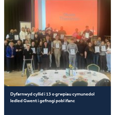
Dyfarnwyd cyllid i 13 o grwpiau cymunedol
ledled Gwent i gefnogi pobl ifanc