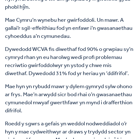
phobl hŷn.
Mae Cymru’n wynebu her gwirfoddoli. Un mawr. A
gallai’r sgil-effeithiau fod yn enfawr i’n gwasanaethau
cyhoeddus a’n cymunedau.
Dywedodd WCVA fis diwethaf fod 90% o grwpiau sy’n
cymryd rhan yn eu harolwg wedi profi problemau
recriwtio gwirfoddolwyr yn ystod y chwe mis
diwethaf. Dywedodd 31% fod yr heriau yn ‘ddifrifol’.
Mae hyn yn rybudd mawr y dylem gymryd sylw ohono
ar frys. Mae’n arwydd sicr bod rhai o’n gwasanaethau
cymunedol mwyaf gwerthfawr yn mynd i drafferthion
difrifol.
Roedd y sgwrs a gefais yn weddol nodweddiadol o’r
hyn y mae cydweithwyr ar draws y trydydd sector yn