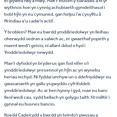
ei glywed fwy a mwy. Mae’r elusen y siaradais â hi yr
wythnos hon yn cynnig achubiaeth gymdeithasol i
bobl hŷn yn eu cymuned, gan helpu i’w cysylltu â
ffrindiau a’u cadw’n actif.
Y broblem? Mae eu bwrdd ymddiriedolwyr yn lleihau
oherwydd oedran a salwch ac, er gwaethaf popeth y
maent wedi’i geisio, ni allant ddod o hyd i
Ymddiriedolwyr newydd.
Mae’r dyfodol yn bryderus gan fod nifer o’r
ymddiriedolwyr presennol yn hŷn ac yn wynebu
heriau iechyd. Ni fyddai unrhyw un o ddefnyddwyr eu
gwasanaeth yn gallu ysgwyddo cyfrifoldeb
ymddiriedolwyr. Ac ar ben hynny i gyd, mae eu banc
lleol wedi cau, sydd bellach yn golygu taith 30 milltir i
gynnal eu busnes bancio.
Roedd Cadeirydd y bwrdd yn teimlo’r pwysau a