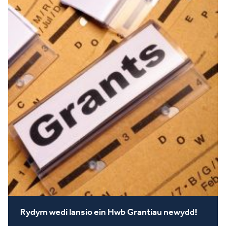
Rydym wedi lansio ein Hwb Grantiau newydd!