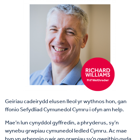
Geiriau cadeirydd elusen lleol yr wythnos hon, gan
ffonio Sefydliad Cymunedol Cymru i ofyn am help.
Mae’n lun cynyddol gyffredin, a phryderus, sy’n
wynebu grwpiau cymunedol ledled Cymru. Ac mae
hyn yn arbennig o wir am grwpiau sy’n gweithio gyda