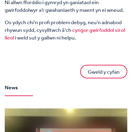
Ni allwn fforddio i gymryd yn ganiataol ein
gwirfoddolwyr a’r gwahaniaeth y maent yn ei wneud.
Os ydych chi’n profi problem debyg, neu’n adnabod
rhywun sydd, cysylltwch â’ch
cyngor gwirfoddol sirol
lleol
i weld sut y gallwn ni helpu.
Gweld y cyfan
News