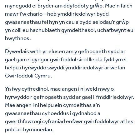
mynegodd ei bryder am ddyfodol y grŵp. Mae’n faich
mawr i’w chario – heb ymddiriedolwyr bydd
gwasanaethau fel hyn yn cau a bydd aelodau’r grŵp
yn colli eu hachubiaeth gymdeithasol, uchafbwynt eu
hwythnos.
Dywedais wrth yr elusen am y gefnogaeth sydd ar
gael gan ei gyngor gwirfoddol sirol lleol a fydd yn ei
helpu i hyrwyddo swyddi ymddiriedolwyr ar wefan
Gwirfoddoli Cymru.
Yn fwy cyffredinol, mae angen i ni weld mwy o
hyrwyddo’r gefnogaeth sydd ar gael i Ymddiriedolwyr.
Mae angen i ni helpu ein cymdeithas a’n
gwasanaethau cyhoeddus i gydnabod a
gwerthfawrogi cyfraniad enfawr gwirfoddolwyr at les
pobl a chymunedau.