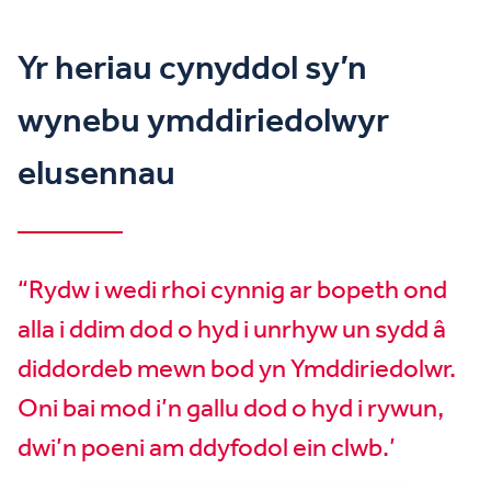
Yr heriau cynyddol sy’n
wynebu ymddiriedolwyr
elusennau
“Rydw i wedi rhoi cynnig ar bopeth ond
alla i ddim dod o hyd i unrhyw un sydd â
diddordeb mewn bod yn Ymddiriedolwr.
Oni bai mod i’n gallu dod o hyd i rywun,
dwi’n poeni am ddyfodol ein clwb.’