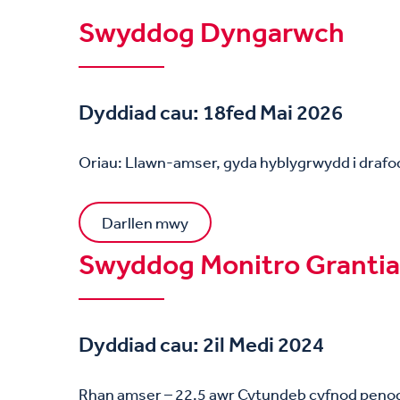
Swyddog Dyngarwch
Dyddiad cau: 18fed Mai 2026
Oriau: Llawn-amser, gyda hyblygrwydd i drafo
Darllen mwy
Swyddog Monitro Granti
Dyddiad cau: 2il Medi 2024
Rhan amser – 22.5 awr Cytundeb cyfnod peno