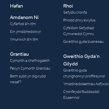
Hafan
Rhoi
Sefydlu cronfa
Amdanom Ni
Rhodd drwy ewyllus
Cyfarfod â’n tîm
Cyfeillion Sefydliad
Ein ymddiriedolwyr
Cymunedol Cymru
Ymunwch â’n tîm
Gweithio gyda busnesau
Grantiau
Gweithio Gyda’n
Cymorth a chefnogaeth
Gilydd
Pecyn Cymorth Grantiau
Gweithio gyda
Beth sydd yn digwydd
chynghorwyr proffesiynol
nesaf?
Ymddiriedolaethau Adfywio
Cronfeydd Buddsoddi
Elusennol