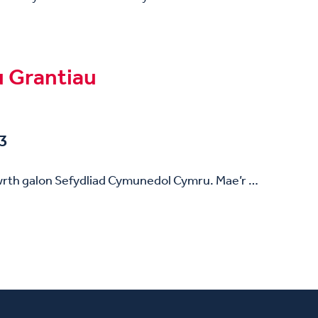
 Grantiau
23
wrth galon Sefydliad Cymunedol Cymru. Mae’r …