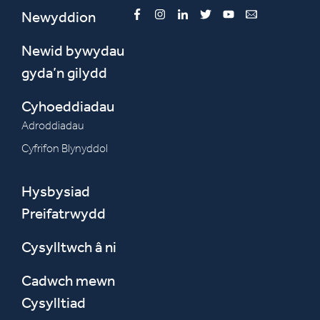
Newyddion
Facebook
Instagram
LinkedIn
Twitter
YouTube
Email
Newid bywydau
gyda’n gilydd
Cyhoeddiadau
Adroddiadau
Cyfrifon Blynyddol
Hysbysiad
Preifatrwydd
Cysylltwch â ni
Cadwch mewn
Cysylltiad