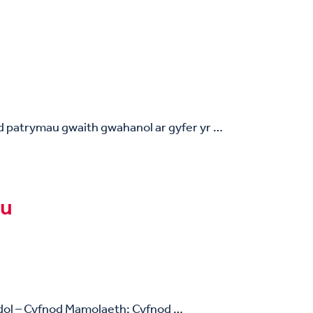
d patrymau gwaith gwahanol ar gyfer yr …
au
dol – Cyfnod Mamolaeth: Cyfnod …